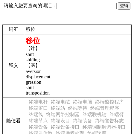
请输入您要查询的词汇：
词汇
移位
移位
【计】
shift
shifting
释义
【医】
aversion
displacement
gression
shift
transposition
终端电杆
终端电缆
终端电脑
终端监控程序
终端窗口
终端站
终端等待
终端管理程序
终端线
终端网络控制器
终端联机键
终端臂
随便看
终端节点
终端表目
终端装备
终端警告标志
终端设备
终端设备接口
终端调制解调器接口
终端进位数
终端远程处理
终端速度