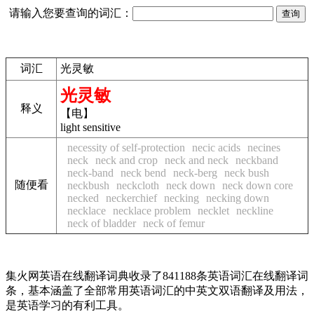
请输入您要查询的词汇：
词汇
光灵敏
光灵敏
释义
【电】
light sensitive
necessity of self-protection
necic acids
necines
neck
neck and crop
neck and neck
neckband
neck-band
neck bend
neck-berg
neck bush
随便看
neckbush
neckcloth
neck down
neck down core
necked
neckerchief
necking
necking down
necklace
necklace problem
necklet
neckline
neck of bladder
neck of femur
集火网英语在线翻译词典收录了841188条英语词汇在线翻译词
条，基本涵盖了全部常用英语词汇的中英文双语翻译及用法，
是英语学习的有利工具。