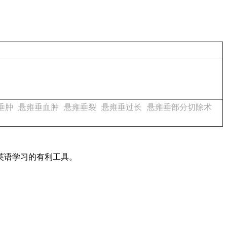
垂肿
悬雍垂血肿
悬雍垂裂
悬雍垂过长
悬雍垂部分切除术
英语学习的有利工具。