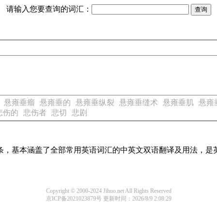
请输入您要查询的词汇：
悬雍垂瘤
悬雍垂的
悬雍垂纵裂
悬雍垂缝术
悬雍垂肌
悬雍
悲伤的
悲伤者
悲切
悲剧
译词条，基本涵盖了全部常用英语词汇的中英文双语翻译及用法，是
Copyright © 2000-2024 Jihuo.net All Rights Reserved
京ICP备2021023879号
更新时间：2026/8/9 2:08:29