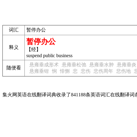
词汇
暂停办公
暂停办公
释义
【经】
suspend public business
悬雍垂成形术
悬雍垂松弛
悬雍垂水肿
悬雍垂炎
随便看
悬雍垂钳
悯
悱恻
悲
悲伤
悲伤周年
悲伤地
集火网英语在线翻译词典收录了841188条英语词汇在线翻