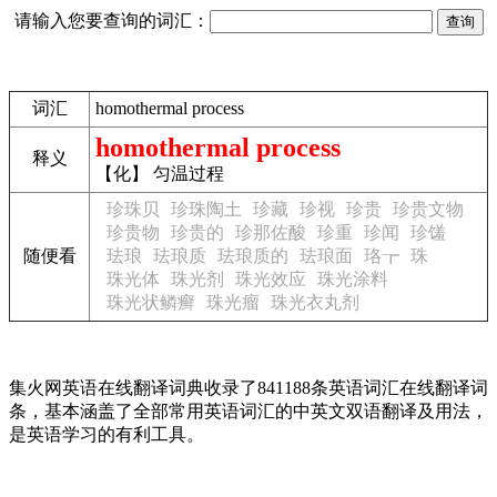
请输入您要查询的词汇：
词汇
homothermal process
homothermal process
释义
【化】 匀温过程
珍珠贝
珍珠陶土
珍藏
珍视
珍贵
珍贵文物
珍贵物
珍贵的
珍那佐酸
珍重
珍闻
珍馐
随便看
珐琅
珐琅质
珐琅质的
珐琅面
珞┲
珠
珠光体
珠光剂
珠光效应
珠光涂料
珠光状鳞癣
珠光瘤
珠光衣丸剂
集火网英语在线翻译词典收录了841188条英语词汇在线翻译词
条，基本涵盖了全部常用英语词汇的中英文双语翻译及用法，
是英语学习的有利工具。