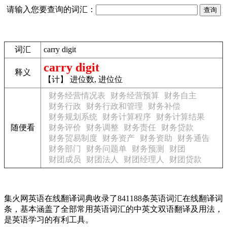
请输入您要查询的词汇：
词汇
carry digit
carry digit
释义
【计】 进位数, 进位位
财务经营情况表
财务经营预算
财务自主
财务行政
财务行政和管理
财务补偿
财务规划系统
财务计算程序
财务计算结果
随便看
财务评价
财务调整
财务责任
财务贷款
财务贸易制度
财务资产
财务资助
财务通告
财务部门
财务问题单
财务预测
财团
财团成员
财团法人
财团经理人
财团贷款
集火网英语在线翻译词典收录了841188条英语词汇在线翻译词
条，基本涵盖了全部常用英语词汇的中英文双语翻译及用法，
是英语学习的有利工具。