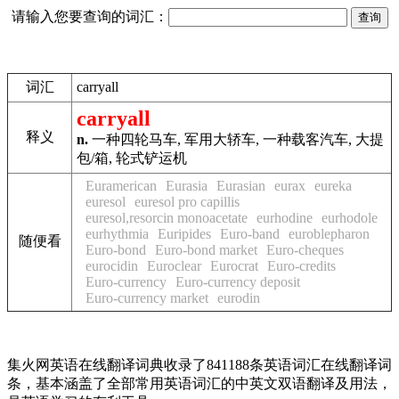
请输入您要查询的词汇：
词汇
carryall
carryall
释义
n.
一种四轮马车, 军用大轿车, 一种载客汽车, 大提
包/箱, 轮式铲运机
Euramerican
Eurasia
Eurasian
eurax
eureka
euresol
euresol pro capillis
euresol,resorcin monoacetate
eurhodine
eurhodole
eurhythmia
Euripides
Euro-band
euroblepharon
随便看
Euro-bond
Euro-bond market
Euro-cheques
eurocidin
Euroclear
Eurocrat
Euro-credits
Euro-currency
Euro-currency deposit
Euro-currency market
eurodin
集火网英语在线翻译词典收录了841188条英语词汇在线翻译词
条，基本涵盖了全部常用英语词汇的中英文双语翻译及用法，